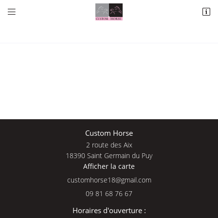


2 route des Aix
18390 Saint Germain du Puy
09 81 68 76 67
Une questio
Custom Horse
2 route des Aix
Adresse email de réception

18390 Saint Germain du Puy
Afficher la carte
09 81 68 76 
En cochant cette case, vous consentez à recevoir nos propositions commerciales à
l'adresse email indiqué ci-dessus. Vous pouvez vous désinscrire à tout moment en
Accueil
utilisant
le formulaire de désinscription
.
09 81 68 76 67
Nos services
INSCRIPTION
Horaires d'ouverture :