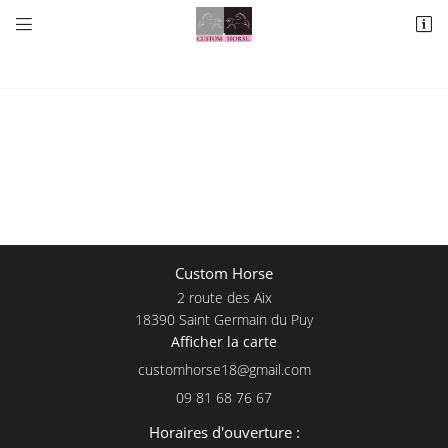


2 route des Aix
18390 Saint Germain du Puy
09 81 68 76 67
Une questio
Custom Horse
2 route des Aix
Adresse email de réception

18390 Saint Germain du Puy
Afficher la carte
09 81 68 76 
En cochant cette case, vous consentez à recevoir nos propositions commerciales à
l'adresse email indiqué ci-dessus. Vous pouvez vous désinscrire à tout moment en
Accueil
utilisant
le formulaire de désinscription
.
09 81 68 76 67
Nos services
INSCRIPTION
Horaires d'ouverture :