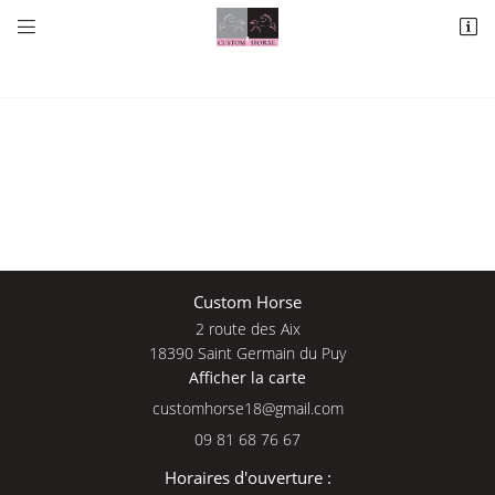


2 route des Aix
18390 Saint Germain du Puy
09 81 68 76 67
Une questio
Custom Horse
2 route des Aix
Adresse email de réception

18390 Saint Germain du Puy
Afficher la carte
09 81 68 76 
En cochant cette case, vous consentez à recevoir nos propositions commerciales à
l'adresse email indiqué ci-dessus. Vous pouvez vous désinscrire à tout moment en
Accueil
utilisant
le formulaire de désinscription
.
09 81 68 76 67
Nos services
INSCRIPTION
Horaires d'ouverture :