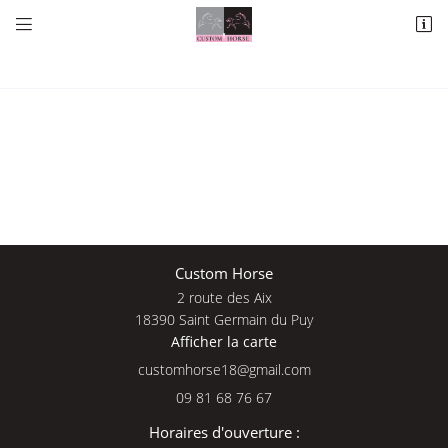


2 route des Aix
18390 Saint Germain du Puy
09 81 68 76 67
Une questio
Custom Horse
2 route des Aix
Adresse email de réception

18390 Saint Germain du Puy
Afficher la carte
09 81 68 76 
En cochant cette case, vous consentez à recevoir nos propositions commerciales à
l'adresse email indiqué ci-dessus. Vous pouvez vous désinscrire à tout moment en
Accueil
utilisant
le formulaire de désinscription
.
09 81 68 76 67
Nos services
INSCRIPTION
Horaires d'ouverture :