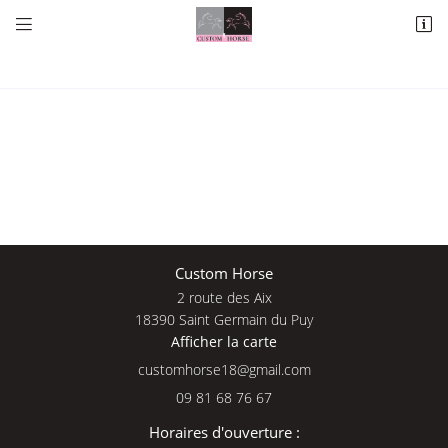


2 route des Aix
18390 Saint Germain du Puy
09 81 68 76 67
Une questio
Custom Horse
2 route des Aix
Adresse email de réception

18390 Saint Germain du Puy
Afficher la carte
09 81 68 76 
En cochant cette case, vous consentez à recevoir nos propositions commerciales à
l'adresse email indiqué ci-dessus. Vous pouvez vous désinscrire à tout moment en
Accueil
utilisant
le formulaire de désinscription
.
09 81 68 76 67
Nos services
INSCRIPTION
Horaires d'ouverture :