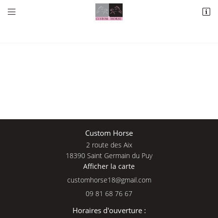


2 route des Aix
18390 Saint Germain du Puy
09 81 68 76 67
Une questio
Custom Horse
2 route des Aix
Adresse email de réception

18390 Saint Germain du Puy
Afficher la carte
09 81 68 76 
En cochant cette case, vous consentez à recevoir nos propositions commerciales à
l'adresse email indiqué ci-dessus. Vous pouvez vous désinscrire à tout moment en
Accueil
utilisant
le formulaire de désinscription
.
09 81 68 76 67
Nos services
INSCRIPTION
Horaires d'ouverture :