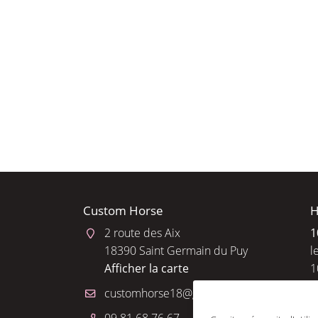
l'adresse email indiqué ci-dessus. Vous pouvez vous désinscrire à tout 
utilisant
le formulaire de désinscription
.
INSCRIPTION
Custom Horse
H
2 route des Aix
1
18390 Saint Germain du Puy
l
Afficher la carte
1
R