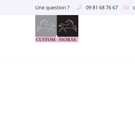
Une question ?
09 81 68 76 67
2 route des Aix
18390 Saint Germain du Puy
09 81 68 76 67
Adresse email de réception

En cochant cette case, vous consentez à recevoir nos propositions comme