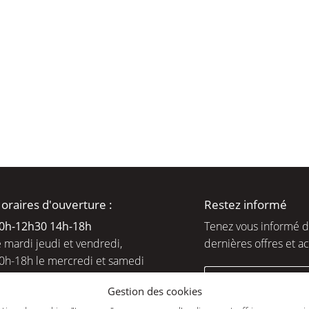
moment en
oraires d'ouverture :
Restez informé
0h-12h30 14h-18
h
Tenez vous informé 
e mardi jeudi et vendredi,
dernières offres et ac
0h-18h le mercredi et samedi
ejoignez-nous
Gestion des cookies