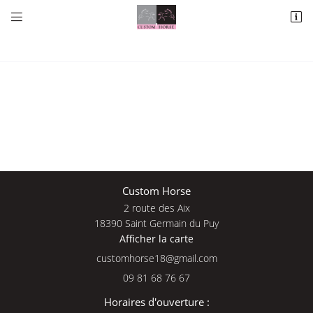


2 route des Aix
18390 Saint Germain du Puy
09 81 68 76 67
Une questio
Custom Horse
2 route des Aix
Adresse email de réception

18390 Saint Germain du Puy
Afficher la carte
09 81 68 76 
En cochant cette case, vous consentez à recevoir nos propositions commerciales à
l'adresse email indiqué ci-dessus. Vous pouvez vous désinscrire à tout moment en
Accueil
utilisant
le formulaire de désinscription
.
09 81 68 76 67
Nos services
INSCRIPTION
Horaires d'ouverture :