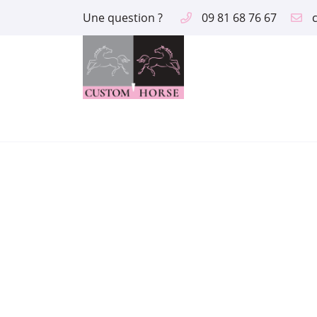
Une question ?
09 81 68 76 67
2 route des Aix
18390 Saint Germain du Puy
09 81 68 76 67
Adresse email de réception

En cochant cette case, vous consentez à recevoir nos propositions comme