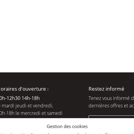
moment en
oraires d'ouverture :
Restez informé
0h-12h30 14h-18
h
Tenez vous informé 
e mardi jeudi et vendredi,
dernières offres et ac
0h-18h le mercredi et samedi
ejoignez-nous
Gestion des cookies