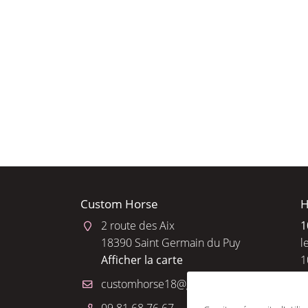
l'adresse email indiqué ci-dessus. Vous pouvez vous désinscrire à tout 
utilisant
le formulaire de désinscription
.
INSCRIPTION
Custom Horse
H
2 route des Aix
1
18390 Saint Germain du Puy
l
Afficher la carte
1
R