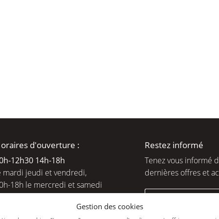
moment en
oraires d'ouverture :
Restez informé
0h-12h30 14h-18
h
Tenez vous informé 
e mardi jeudi et vendredi,
dernières offres et ac
0h-18h le mercredi et samedi
ejoignez-nous
Gestion des cookies