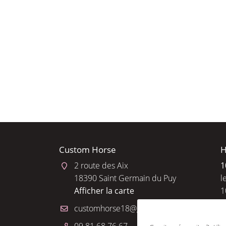
l'adresse email indiqué ci-dessus. Vous pouvez vous désinscrire à tout 
utilisant
le formulaire de désinscription
.
INSCRIPTION
Custom Horse
H
2 route des Aix
1
18390 Saint Germain du Puy
l
Afficher la carte
1
R