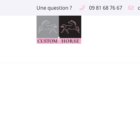
Une question ?
09 81 68 76 67
2 route des Aix
18390 Saint Germain du Puy
09 81 68 76 67
Adresse email de réception

En cochant cette case, vous consentez à recevoir nos propositions comme