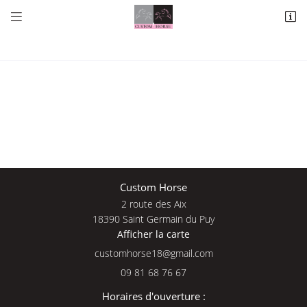


2 route des Aix
18390 Saint Germain du Puy
09 81 68 76 67
Une questio
Custom Horse
2 route des Aix
Adresse email de réception

18390 Saint Germain du Puy
Afficher la carte
09 81 68 76 
En cochant cette case, vous consentez à recevoir nos propositions commerciales à
l'adresse email indiqué ci-dessus. Vous pouvez vous désinscrire à tout moment en
Accueil
utilisant
le formulaire de désinscription
.
09 81 68 76 67
Nos services
INSCRIPTION
Horaires d'ouverture :