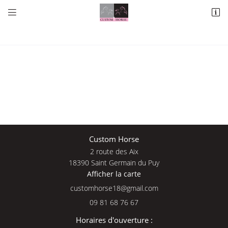


2 route des Aix
18390 Saint Germain du Puy
09 81 68 76 67
Une questio
Custom Horse
2 route des Aix
Adresse email de réception

18390 Saint Germain du Puy
Afficher la carte
09 81 68 76 
En cochant cette case, vous consentez à recevoir nos propositions commerciales à
l'adresse email indiqué ci-dessus. Vous pouvez vous désinscrire à tout moment en
Accueil
utilisant
le formulaire de désinscription
.
09 81 68 76 67
Nos services
INSCRIPTION
Horaires d'ouverture :