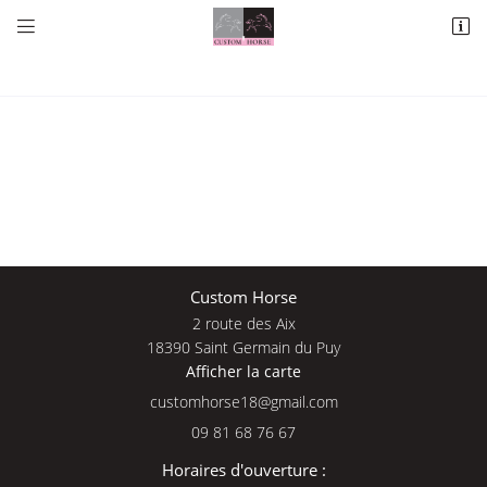


2 route des Aix
18390 Saint Germain du Puy
09 81 68 76 67
Une questio
Custom Horse
2 route des Aix
Adresse email de réception

18390 Saint Germain du Puy
Afficher la carte
09 81 68 76 
En cochant cette case, vous consentez à recevoir nos propositions commerciales à
l'adresse email indiqué ci-dessus. Vous pouvez vous désinscrire à tout moment en
Accueil
utilisant
le formulaire de désinscription
.
09 81 68 76 67
Nos services
INSCRIPTION
Horaires d'ouverture :