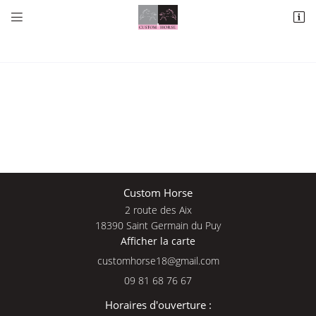


2 route des Aix
18390 Saint Germain du Puy
09 81 68 76 67
Une questio
Custom Horse
2 route des Aix
Adresse email de réception

18390 Saint Germain du Puy
Afficher la carte
09 81 68 76 
En cochant cette case, vous consentez à recevoir nos propositions commerciales à
l'adresse email indiqué ci-dessus. Vous pouvez vous désinscrire à tout moment en
Accueil
utilisant
le formulaire de désinscription
.
09 81 68 76 67
Nos services
INSCRIPTION
Horaires d'ouverture :