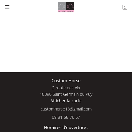


2 route des Aix
18390 Saint Germain du Puy
09 81 68 76 67
Une questio
Custom Horse
2 route des Aix
Adresse email de réception

18390 Saint Germain du Puy
Afficher la carte
09 81 68 76 
En cochant cette case, vous consentez à recevoir nos propositions commerciales à
l'adresse email indiqué ci-dessus. Vous pouvez vous désinscrire à tout moment en
Accueil
utilisant
le formulaire de désinscription
.
09 81 68 76 67
Nos services
INSCRIPTION
Horaires d'ouverture :