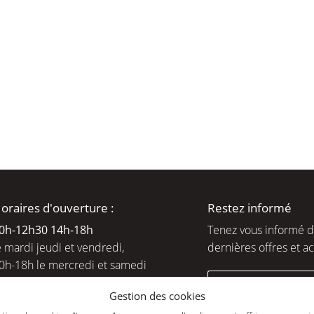
moment en
oraires d'ouverture :
Restez informé
0h-12h30 14h-18
h
Tenez vous informé 
e mardi jeudi et vendredi,
dernières offres et ac
0h-18h le mercredi et samedi
ejoignez-nous
Gestion des cookies