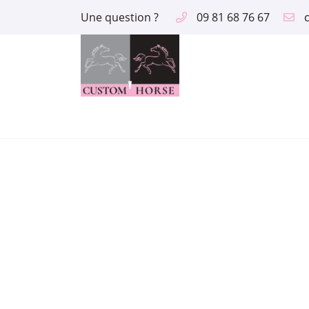
Une question ?
09 81 68 76 67
2 route des Aix
18390 Saint Germain du Puy
09 81 68 76 67
Adresse email de réception

En cochant cette case, vous consentez à recevoir nos propositions comme