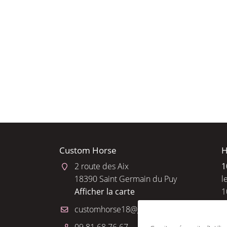
l'adresse email indiqué ci-dessus. Vous pouvez vous désinscrire à tout 
utilisant
le formulaire de désinscription
.
INSCRIPTION
Custom Horse
H
2 route des Aix
1
18390 Saint Germain du Puy
l
Afficher la carte
1
R