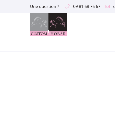
Une question ?
09 81 68 76 67
2 route des Aix
18390 Saint Germain du Puy
09 81 68 76 67
Adresse email de réception

En cochant cette case, vous consentez à recevoir nos propositions comme