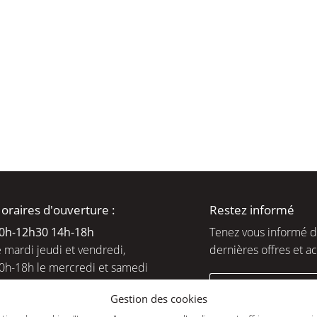
moment en
oraires d'ouverture :
Restez informé
0h-12h30 14h-18
h
Tenez vous informé 
e mardi jeudi et vendredi,
dernières offres et ac
0h-18h le mercredi et samedi
ejoignez-nous
Gestion des cookies