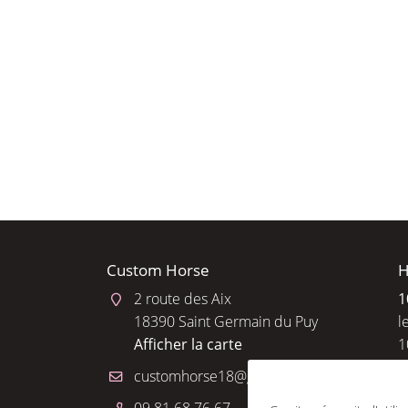
l'adresse email indiqué ci-dessus. Vous pouvez vous désinscrire à tout 
utilisant
le formulaire de désinscription
.
INSCRIPTION
Custom Horse
H
2 route des Aix
1
18390 Saint Germain du Puy
l
Afficher la carte
1
R