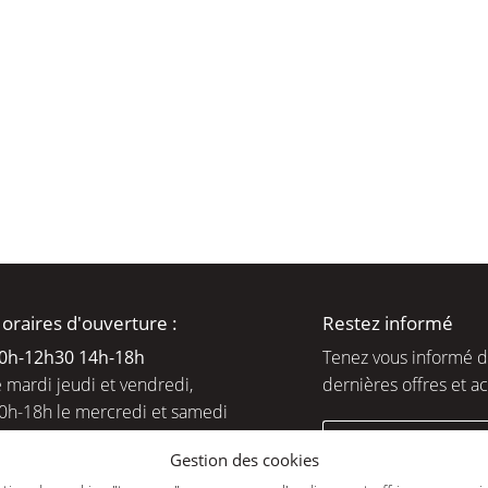
moment en
oraires d'ouverture :
Restez informé
0h-12h30 14h-18
h
Tenez vous informé 
e mardi jeudi et vendredi,
dernières offres et ac
0h-18h le mercredi et samedi
ejoignez-nous
Gestion des cookies