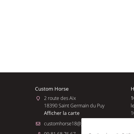
l'adresse email indiqué ci-dessus. Vous pouvez vous désinscrire à tout 
utilisant
le formulaire de désinscription
.
INSCRIPTION
Custom Horse
H
2 route des Aix
1
18390 Saint Germain du Puy
l
Afficher la carte
1
R