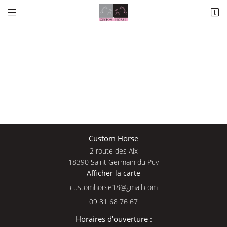


2 route des Aix
18390 Saint Germain du Puy
09 81 68 76 67
Une questio
Custom Horse
2 route des Aix
Adresse email de réception

18390 Saint Germain du Puy
Afficher la carte
09 81 68 76 
En cochant cette case, vous consentez à recevoir nos propositions commerciales à
l'adresse email indiqué ci-dessus. Vous pouvez vous désinscrire à tout moment en
Accueil
utilisant
le formulaire de désinscription
.
09 81 68 76 67
Nos services
INSCRIPTION
Horaires d'ouverture :