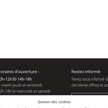
moment en
oraires d'ouverture :
Restez informé
0h-12h30 14h-18
h
Tenez vous informé 
e mardi jeudi et vendredi,
dernières offres et ac
0h-18h le mercredi et samedi
ejoignez-nous
Gestion des cookies