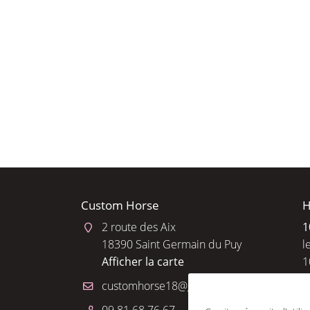
l'adresse email indiqué ci-dessus. Vous pouvez vous désinscrire à tout 
utilisant
le formulaire de désinscription
.
INSCRIPTION
Custom Horse
H
2 route des Aix
1
18390 Saint Germain du Puy
l
Afficher la carte
1
R