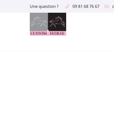
Une question ?
09 81 68 76 67
2 route des Aix
18390 Saint Germain du Puy
09 81 68 76 67
Adresse email de réception

En cochant cette case, vous consentez à recevoir nos propositions comme