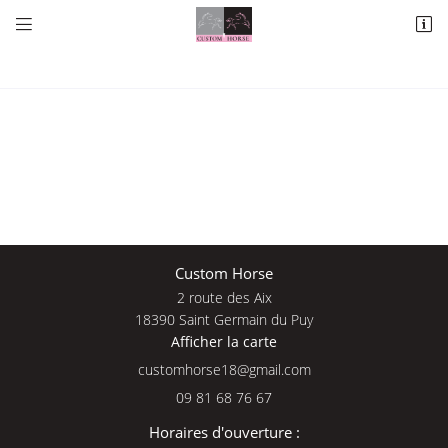


2 route des Aix
18390 Saint Germain du Puy
09 81 68 76 67
Une questio
Custom Horse
2 route des Aix
Adresse email de réception

18390 Saint Germain du Puy
Afficher la carte
09 81 68 76 
En cochant cette case, vous consentez à recevoir nos propositions commerciales à
l'adresse email indiqué ci-dessus. Vous pouvez vous désinscrire à tout moment en
Accueil
utilisant
le formulaire de désinscription
.
09 81 68 76 67
Nos services
INSCRIPTION
Horaires d'ouverture :