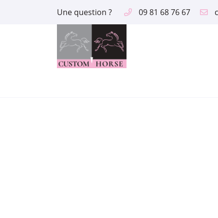
Une question ?
09 81 68 76 67
2 route des Aix
18390 Saint Germain du Puy
09 81 68 76 67
Adresse email de réception

En cochant cette case, vous consentez à recevoir nos propositions comme