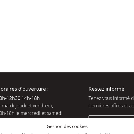
moment en
oraires d'ouverture :
Restez informé
0h-12h30 14h-18
h
Tenez vous informé 
e mardi jeudi et vendredi,
dernières offres et ac
0h-18h le mercredi et samedi
ejoignez-nous
Gestion des cookies