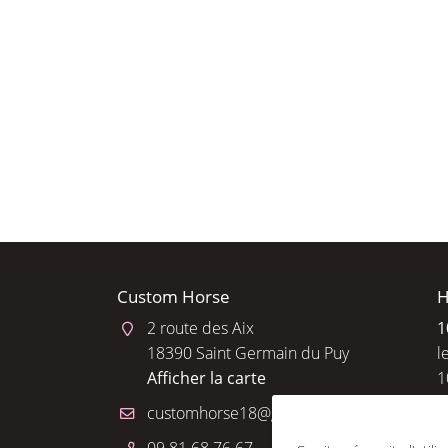
l'adresse email indiqué ci-dessus. Vous pouvez vous désinscrire à tout 
utilisant
le formulaire de désinscription
.
INSCRIPTION
Custom Horse
H
2 route des Aix
1
18390 Saint Germain du Puy
l
Afficher la carte
1
R