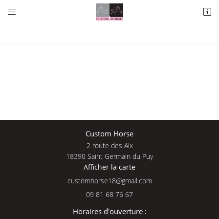


2 route des Aix
18390 Saint Germain du Puy
09 81 68 76 67
Une questio
Custom Horse
2 route des Aix
Adresse email de réception

18390 Saint Germain du Puy
Afficher la carte
09 81 68 76 
En cochant cette case, vous consentez à recevoir nos propositions commerciales à
l'adresse email indiqué ci-dessus. Vous pouvez vous désinscrire à tout moment en
Accueil
utilisant
le formulaire de désinscription
.
09 81 68 76 67
Nos services
INSCRIPTION
Horaires d'ouverture :