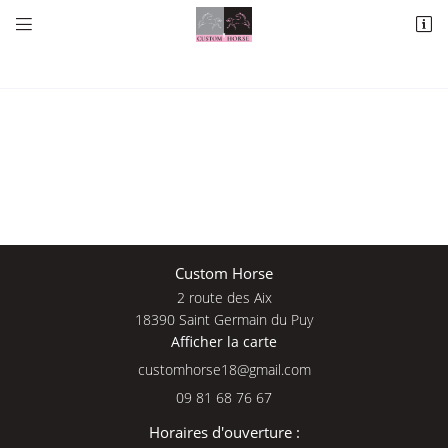


2 route des Aix
18390 Saint Germain du Puy
09 81 68 76 67
Une questio
Custom Horse
2 route des Aix
Adresse email de réception

18390 Saint Germain du Puy
Afficher la carte
09 81 68 76 
En cochant cette case, vous consentez à recevoir nos propositions commerciales à
l'adresse email indiqué ci-dessus. Vous pouvez vous désinscrire à tout moment en
Accueil
utilisant
le formulaire de désinscription
.
09 81 68 76 67
Nos services
INSCRIPTION
Horaires d'ouverture :