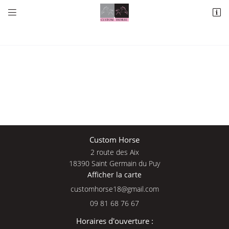


2 route des Aix
18390 Saint Germain du Puy
09 81 68 76 67
Une questio
Custom Horse
2 route des Aix
Adresse email de réception

18390 Saint Germain du Puy
Afficher la carte
09 81 68 76 
En cochant cette case, vous consentez à recevoir nos propositions commerciales à
l'adresse email indiqué ci-dessus. Vous pouvez vous désinscrire à tout moment en
Accueil
utilisant
le formulaire de désinscription
.
09 81 68 76 67
Nos services
INSCRIPTION
Horaires d'ouverture :