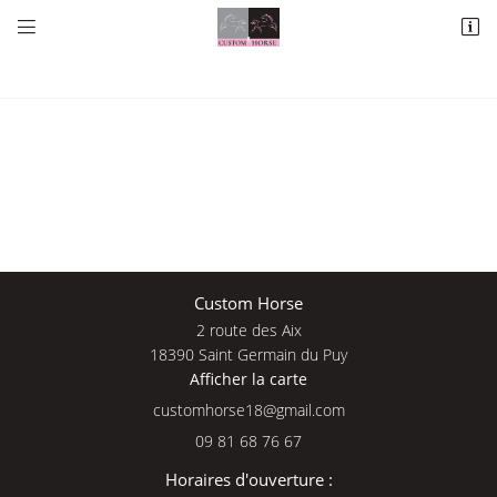


2 route des Aix
18390 Saint Germain du Puy
09 81 68 76 67
Une questio
Custom Horse
2 route des Aix
Adresse email de réception

18390 Saint Germain du Puy
Afficher la carte
09 81 68 76 
En cochant cette case, vous consentez à recevoir nos propositions commerciales à
l'adresse email indiqué ci-dessus. Vous pouvez vous désinscrire à tout moment en
Accueil
utilisant
le formulaire de désinscription
.
09 81 68 76 67
Nos services
INSCRIPTION
Horaires d'ouverture :