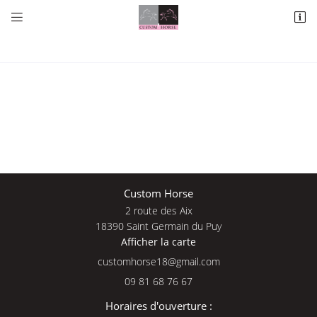


2 route des Aix
18390 Saint Germain du Puy
09 81 68 76 67
Une questio
Custom Horse
2 route des Aix
Adresse email de réception

18390 Saint Germain du Puy
Afficher la carte
09 81 68 76 
En cochant cette case, vous consentez à recevoir nos propositions commerciales à
l'adresse email indiqué ci-dessus. Vous pouvez vous désinscrire à tout moment en
Accueil
utilisant
le formulaire de désinscription
.
09 81 68 76 67
Nos services
INSCRIPTION
Horaires d'ouverture :