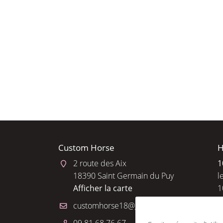
l'adresse email indiqué ci-dessus. Vous pouvez vous désinscrire à tout 
utilisant
le formulaire de désinscription
.
INSCRIPTION
Custom Horse
H
2 route des Aix
1
18390 Saint Germain du Puy
l
Afficher la carte
1
R