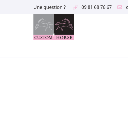
Une question ?
09 81 68 76 67
2 route des Aix
18390 Saint Germain du Puy
09 81 68 76 67
Adresse email de réception

En cochant cette case, vous consentez à recevoir nos propositions comme