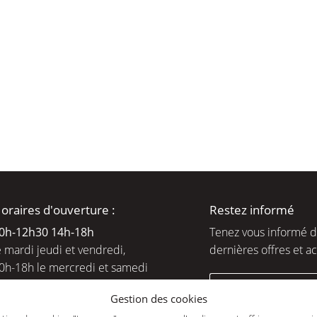
moment en
oraires d'ouverture :
Restez informé
0h-12h30 14h-18
h
Tenez vous informé 
e mardi jeudi et vendredi,
dernières offres et ac
0h-18h le mercredi et samedi
ejoignez-nous
Gestion des cookies