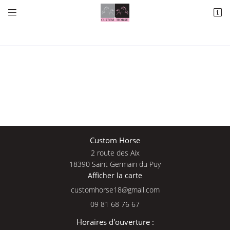


2 route des Aix
18390 Saint Germain du Puy
09 81 68 76 67
Une questio
Custom Horse
2 route des Aix
Adresse email de réception

18390 Saint Germain du Puy
Afficher la carte
09 81 68 76 
En cochant cette case, vous consentez à recevoir nos propositions commerciales à
l'adresse email indiqué ci-dessus. Vous pouvez vous désinscrire à tout moment en
Accueil
utilisant
le formulaire de désinscription
.
09 81 68 76 67
Nos services
INSCRIPTION
Horaires d'ouverture :