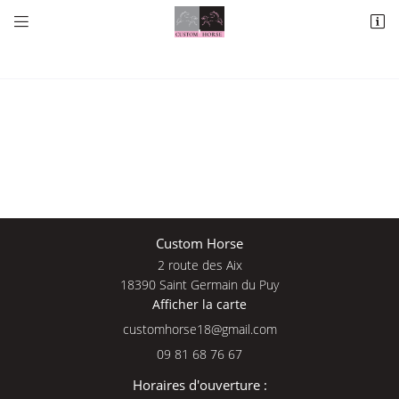


2 route des Aix
18390 Saint Germain du Puy
09 81 68 76 67
Une questio
Custom Horse
2 route des Aix
Adresse email de réception

18390 Saint Germain du Puy
Afficher la carte
09 81 68 76 
En cochant cette case, vous consentez à recevoir nos propositions commerciales à
l'adresse email indiqué ci-dessus. Vous pouvez vous désinscrire à tout moment en
Accueil
utilisant
le formulaire de désinscription
.
09 81 68 76 67
Nos services
INSCRIPTION
Horaires d'ouverture :