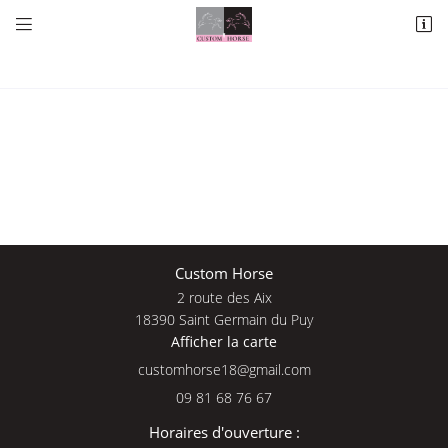


2 route des Aix
18390 Saint Germain du Puy
09 81 68 76 67
Une questio
Custom Horse
2 route des Aix
Adresse email de réception

18390 Saint Germain du Puy
Afficher la carte
09 81 68 76 
En cochant cette case, vous consentez à recevoir nos propositions commerciales à
l'adresse email indiqué ci-dessus. Vous pouvez vous désinscrire à tout moment en
Accueil
utilisant
le formulaire de désinscription
.
09 81 68 76 67
Nos services
INSCRIPTION
Horaires d'ouverture :