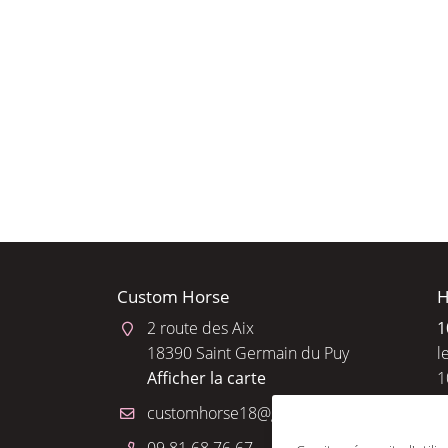
l'adresse email indiqué ci-dessus. Vous pouvez vous désinscrire à tout 
utilisant
le formulaire de désinscription
.
INSCRIPTION
Custom Horse
H
2 route des Aix
1
18390 Saint Germain du Puy
l
Afficher la carte
1
R