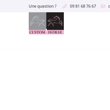
Une question ?
09 81 68 76 67
2 route des Aix
18390 Saint Germain du Puy
09 81 68 76 67
Adresse email de réception

En cochant cette case, vous consentez à recevoir nos propositions comme