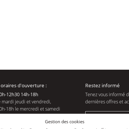
moment en
oraires d'ouverture :
Restez informé
0h-12h30 14h-18
h
Tenez vous informé 
e mardi jeudi et vendredi,
dernières offres et ac
0h-18h le mercredi et samedi
ejoignez-nous
Gestion des cookies