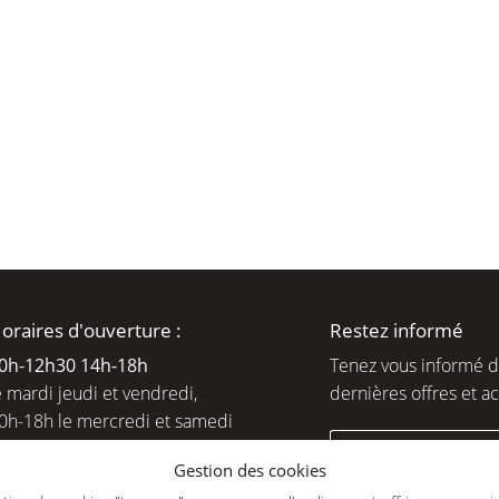
moment en
oraires d'ouverture :
Restez informé
0h-12h30 14h-18
h
Tenez vous informé 
e mardi jeudi et vendredi,
dernières offres et ac
0h-18h le mercredi et samedi
ejoignez-nous
Gestion des cookies