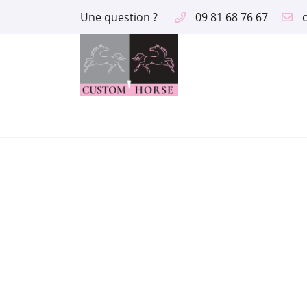
Une question ?
09 81 68 76 67
2 route des Aix
18390 Saint Germain du Puy
09 81 68 76 67
Adresse email de réception

En cochant cette case, vous consentez à recevoir nos propositions comme