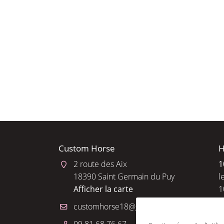
l'adresse email indiqué ci-dessus. Vous pouvez vous désinscrire à tout 
utilisant
le formulaire de désinscription
.
INSCRIPTION
Custom Horse
H
2 route des Aix
1
18390 Saint Germain du Puy
l
Afficher la carte
1
R