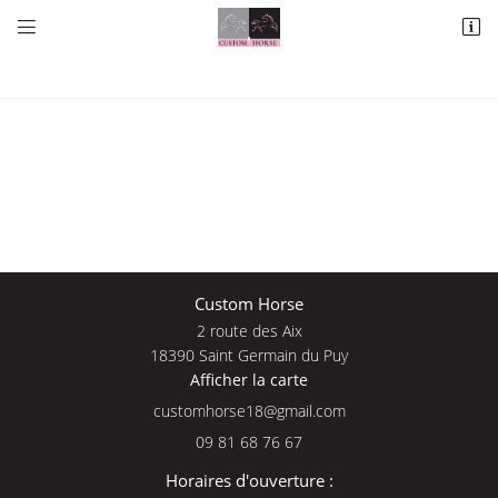


2 route des Aix
18390 Saint Germain du Puy
09 81 68 76 67
Une questio
Custom Horse
2 route des Aix
Adresse email de réception

18390 Saint Germain du Puy
Afficher la carte
09 81 68 76 
En cochant cette case, vous consentez à recevoir nos propositions commerciales à
l'adresse email indiqué ci-dessus. Vous pouvez vous désinscrire à tout moment en
Accueil
utilisant
le formulaire de désinscription
.
09 81 68 76 67
Nos services
INSCRIPTION
Horaires d'ouverture :