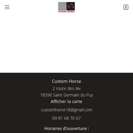


2 route des Aix
18390 Saint Germain du Puy
09 81 68 76 67
Une questio
Custom Horse
2 route des Aix
Adresse email de réception

18390 Saint Germain du Puy
Afficher la carte
09 81 68 76 
En cochant cette case, vous consentez à recevoir nos propositions commerciales à
l'adresse email indiqué ci-dessus. Vous pouvez vous désinscrire à tout moment en
Accueil
utilisant
le formulaire de désinscription
.
09 81 68 76 67
Nos services
INSCRIPTION
Horaires d'ouverture :