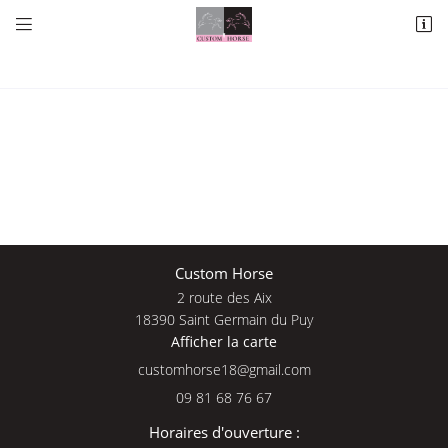


2 route des Aix
18390 Saint Germain du Puy
09 81 68 76 67
Une questio
Custom Horse
2 route des Aix
Adresse email de réception

18390 Saint Germain du Puy
Afficher la carte
09 81 68 76 
En cochant cette case, vous consentez à recevoir nos propositions commerciales à
l'adresse email indiqué ci-dessus. Vous pouvez vous désinscrire à tout moment en
Accueil
utilisant
le formulaire de désinscription
.
09 81 68 76 67
Nos services
INSCRIPTION
Horaires d'ouverture :