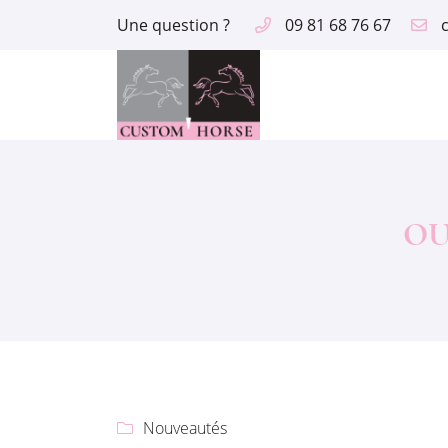
Une question ?
09 81 68 76 67
2 route des Aix
18390 Saint Germain du Puy
09 81 68 76 67
OU
Adresse email de réception

Nouveautés

En cochant cette case, vous consentez à recevoir nos propositions comme